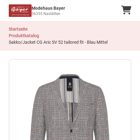
Modehaus Bayer
Ware
56355 Nastätten
Startseite
Produktkatalog
Sakko/Jacket CG Aric SV 52 tailored fit - Blau Mittel
Zum Produkt springen
Zur Produktbeschreibung springen