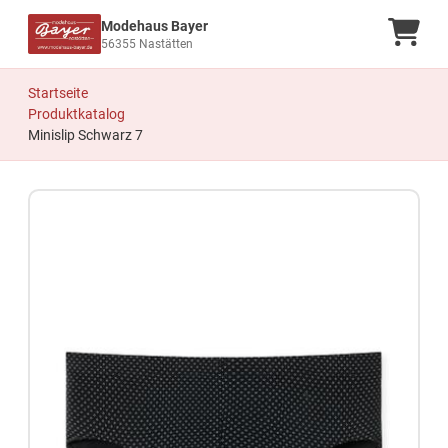
Modehaus Bayer
Ware
56355 Nastätten
Startseite
Produktkatalog
Minislip Schwarz 7
Zum Produkt springen
Zur Produktbeschreibung springen