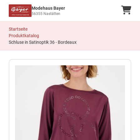
Modehaus Bayer
Ware
56355 Nastätten
Startseite
Produktkatalog
Schluse in Satinoptik 36 - Bordeaux
Zum Produkt springen
Zur Produktbeschreibung springen