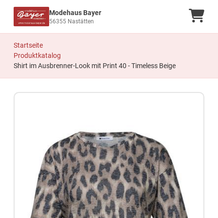
Modehaus Bayer
Ware
56355 Nastätten
Startseite
Produktkatalog
Shirt im Ausbrenner-Look mit Print 40 - Timeless Beige
Zum Produkt springen
Zur Produktbeschreibung springen