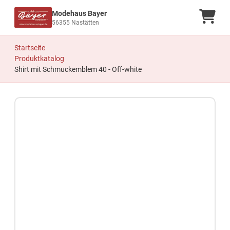
Modehaus Bayer
Ware
56355 Nastätten
Startseite
Produktkatalog
Shirt mit Schmuckemblem 40 - Off-white
Zum Produkt springen
Zur Produktbeschreibung springen