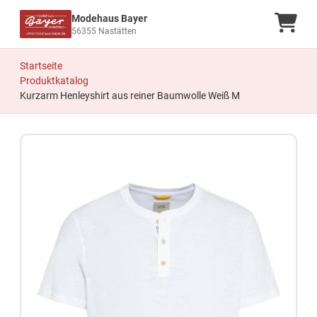
Modehaus Bayer
Ware
56355 Nastätten
Startseite
Produktkatalog
Kurzarm Henleyshirt aus reiner Baumwolle Weiß M
Zum Produkt springen
Zur Produktbeschreibung springen