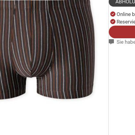
ABHOL
Online 
Reservie
Sie habe