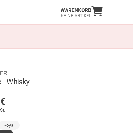
Warenkorb an
WARENKORB
KEINE ARTIKEL
ER
6 - Whisky
LAGER
5
€
St.
usgewählt)
Royal