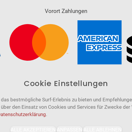
Vorort Zahlungen
Cookie Einstellungen
das bestmögliche Surf-Erlebnis zu bieten und Empfehlungen
n über den Einsatz von Cookies und Services für Zwecke der
atenschutzerklärung
.
Barrierefrei
Bereitgestellt von
ALLE AKZEPTIEREN
ANPASSEN
ALLE ABLEHNEN
WCAG-2.1-AA