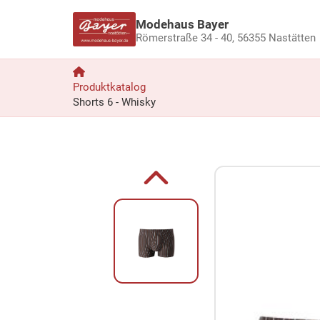
Modehaus Bayer
Römerstraße 34 - 40,
56355 Nastätten
Produktkatalog
Shorts 6 - Whisky
Zum Produkt springen
Zur Produktbeschreibung springen