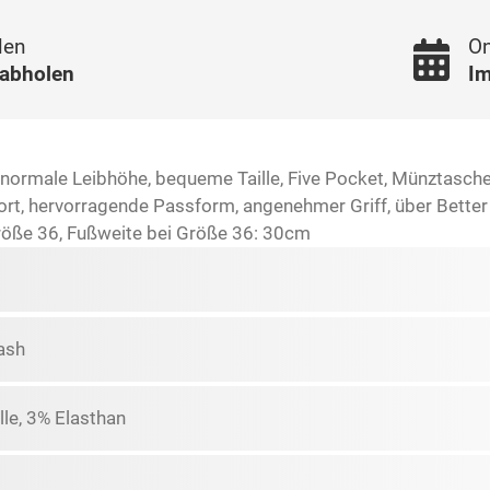
len
On
 abholen
Im
, normale Leibhöhe, bequeme Taille, Five Pocket, Münztasch
rt, hervorragende Passform, angenehmer Griff, über Bette
röße 36, Fußweite bei Größe 36: 30cm
ash
e, 3% Elasthan