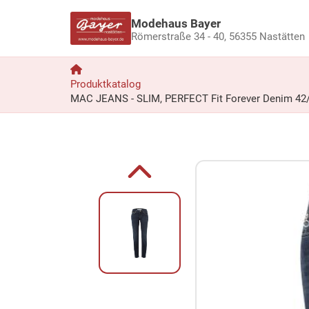
Modehaus Bayer
Römerstraße 34 - 40,
56355 Nastätten
Produktkatalog
MAC JEANS - SLIM, PERFECT Fit Forever Denim 42/3
Zum Produkt springen
Zur Produktbeschreibung springen