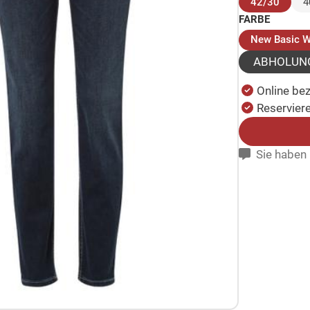
(ausg
42/30
4
FARBE
New Basic 
ABHOLUN
Online be
Reserviere
Sie haben 