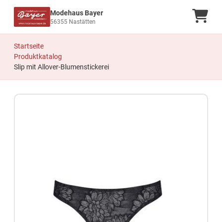
Modehaus Bayer
Ware
56355 Nastätten
Startseite
Produktkatalog
Slip mit Allover-Blumenstickerei
Zum Produkt springen
Zur Produktbeschreibung springen