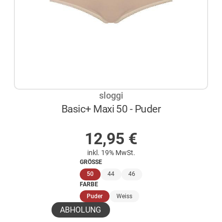
sloggi
Basic+ Maxi 50 - Puder
AUF LAGER
12,95
€
inkl. 19% MwSt.
GRÖSSE
(ausgewählt)
50
44
46
FARBE
(ausgewählt)
Puder
Weiss
ABHOLUNG