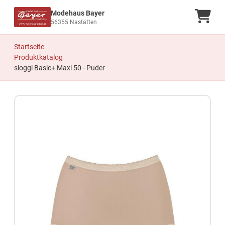
Modehaus Bayer
Ware
56355 Nastätten
Startseite
Produktkatalog
sloggi Basic+ Maxi 50 - Puder
Zum Produkt springen
Zur Produktbeschreibung springen