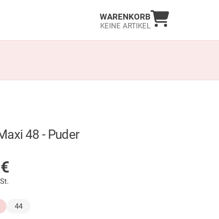
Warenkorb an
WARENKORB
KEINE ARTIKEL
Maxi 48 - Puder
LAGER
0
€
St.
44