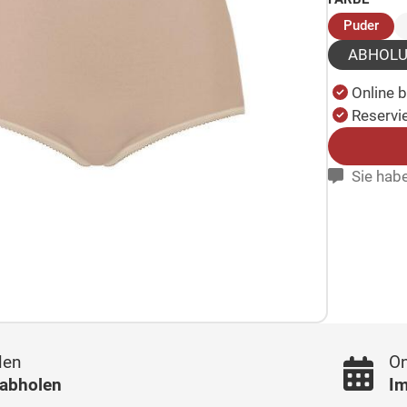
(aus
Puder
ABHOL
Online 
Reservie
Sie habe
len
On
 abholen
Im