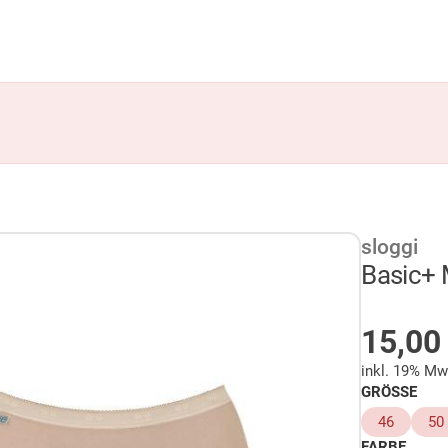
sloggi
Basic+ 
AUF 
15,0
inkl. 19% Mw
GRÖSSE
46
50
FARBE