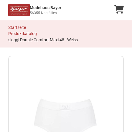
Modehaus Bayer
Ware
56355 Nastätten
Startseite
Produktkatalog
sloggi Double Comfort Maxi 48 - Weiss
Zum Produkt springen
Zur Produktbeschreibung springen