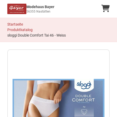
Modehaus Bayer
Ware
56355 Nastätten
Startseite
Produktkatalog
sloggi Double Comfort Tai 46 - Weiss
Zum Produkt springen
Zur Produktbeschreibung springen