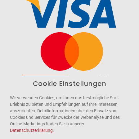
Cookie Einstellungen
Barrierefrei
Bereitgestellt von
WCAG-2.1-AA
Wir verwenden Cookies, um Ihnen das bestmögliche Surf-
Erlebnis zu bieten und Empfehlungen auf Ihre Interessen
auszurichten. Detailinformationen über den Einsatz von
Cookies und Services für Zwecke der Webanalyse und des
Online-Marketings finden Sie in unserer
Datenschutzerklärung
.