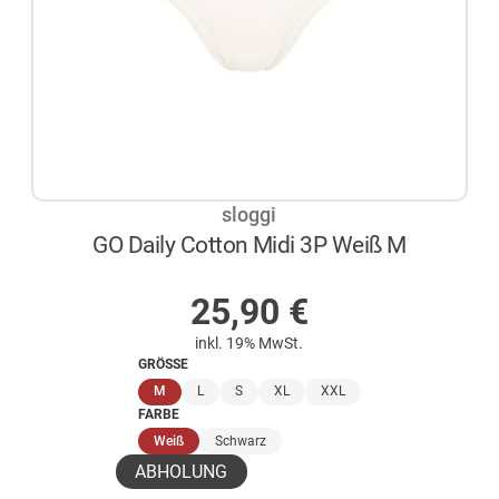
sloggi
GO Daily Cotton Midi 3P Weiß M
AUF LAGER
25,90
€
inkl. 19% MwSt.
GRÖSSE
(ausgewählt)
M
L
S
XL
XXL
FARBE
(ausgewählt)
Weiß
Schwarz
ABHOLUNG