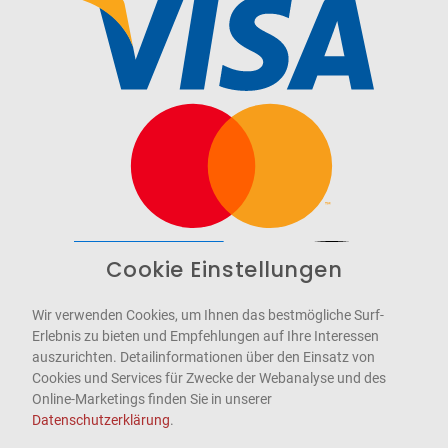
Cookie Einstellungen
Barrierefrei
Bereitgestellt von
WCAG-2.1-AA
Wir verwenden Cookies, um Ihnen das bestmögliche Surf-
Erlebnis zu bieten und Empfehlungen auf Ihre Interessen
auszurichten. Detailinformationen über den Einsatz von
Cookies und Services für Zwecke der Webanalyse und des
Online-Marketings finden Sie in unserer
Datenschutzerklärung
.