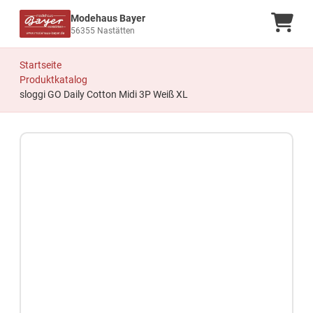
Modehaus Bayer
Ware
56355 Nastätten
Startseite
Produktkatalog
sloggi GO Daily Cotton Midi 3P Weiß XL
Zum Produkt springen
Zur Produktbeschreibung springen