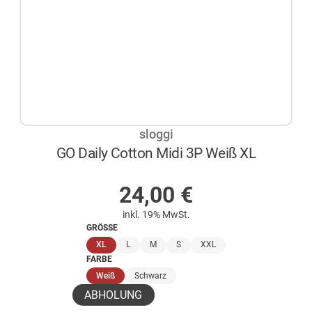
sloggi
GO Daily Cotton Midi 3P Weiß XL
AUF LAGER
24,00
€
inkl. 19% MwSt.
GRÖSSE
(ausgewählt)
XL
L
M
S
XXL
FARBE
(ausgewählt)
Weiß
Schwarz
ABHOLUNG