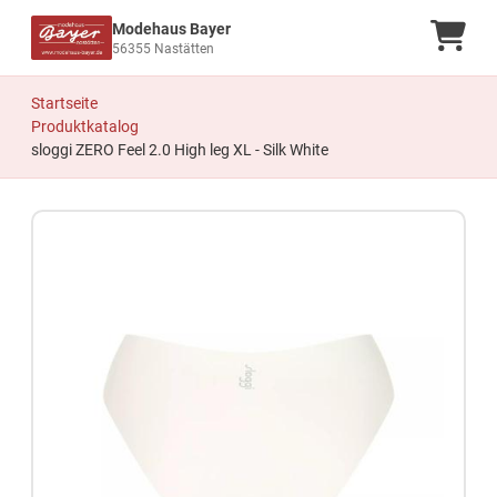
Modehaus Bayer
Ware
56355 Nastätten
Startseite
Produktkatalog
sloggi ZERO Feel 2.0 High leg XL - Silk White
Zum Produkt springen
Zur Produktbeschreibung springen