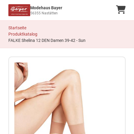
Modehaus Bayer
Ware
56355 Nastätten
Startseite
Produktkatalog
FALKE Shelina 12 DEN Damen 39-42 - Sun
Zum Produkt springen
Zur Produktbeschreibung springen