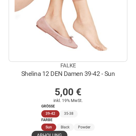
FALKE
Shelina 12 DEN Damen 39-42 - Sun
AUF LAGER
5,00
€
inkl. 19% MwSt.
GRÖSSE
(ausgewählt)
39-42
35-38
FARBE
(ausgewählt)
Sun
Black
Powder
ABHOLUNG