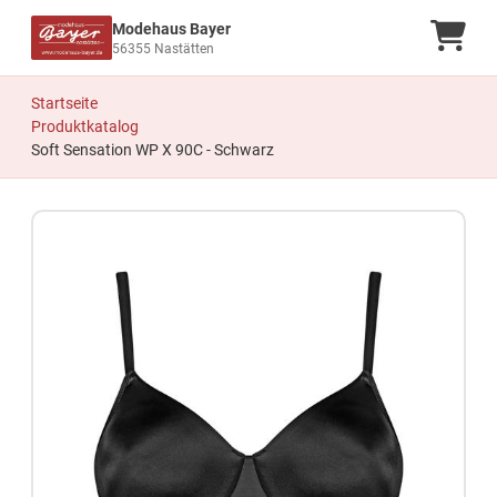
Modehaus Bayer
Ware
56355 Nastätten
Startseite
Produktkatalog
Soft Sensation WP X 90C - Schwarz
Zum Produkt springen
Zur Produktbeschreibung springen