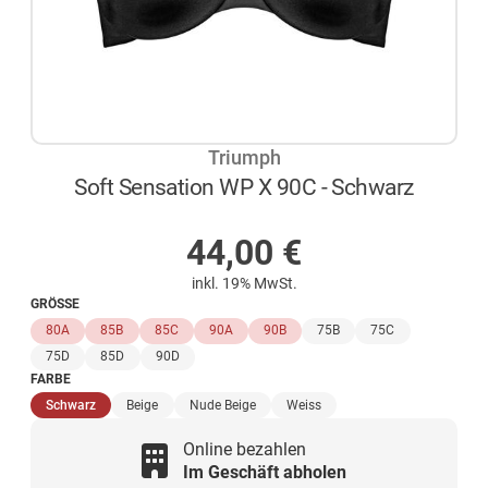
Triumph
Soft Sensation WP X 90C - Schwarz
NICHT AUF LAGER
44,00
€
inkl. 19% MwSt.
GRÖSSE
80A
85B
85C
90A
90B
75B
75C
75D
85D
90D
FARBE
(ausgewählt)
Schwarz
Beige
Nude Beige
Weiss
Online bezahlen
Im Geschäft abholen