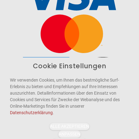
Cookie Einstellungen
Barrierefrei
Bereitgestellt von
WCAG-2.1-AA
Wir verwenden Cookies, um Ihnen das bestmögliche Surf-
Erlebnis zu bieten und Empfehlungen auf Ihre Interessen
auszurichten. Detailinformationen über den Einsatz von
Cookies und Services für Zwecke der Webanalyse und des
Online-Marketings finden Sie in unserer
Datenschutzerklärung
.
ALLE AKZEPTIEREN
ANPASSEN