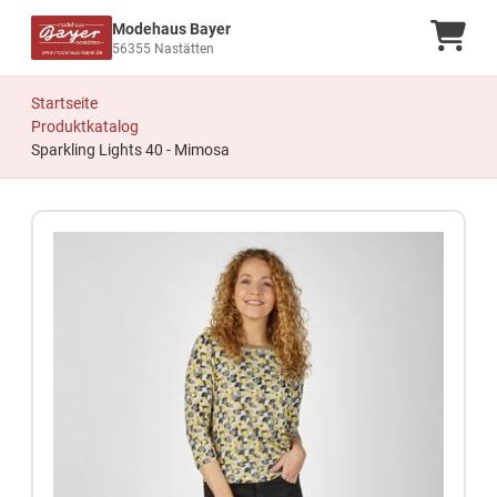
Modehaus Bayer
Ware
56355 Nastätten
Startseite
Produktkatalog
Sparkling Lights 40 - Mimosa
Zum Produkt springen
Zur Produktbeschreibung springen