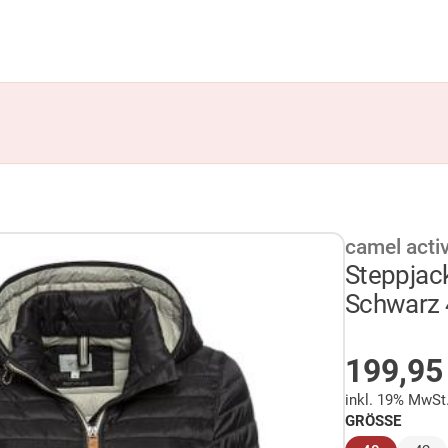
camel acti
Steppjac
Schwarz 
AUF LA
199,9
inkl. 19% MwSt
GRÖSSE