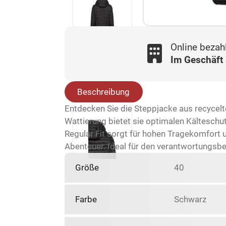
Online bezah
Im Geschäft
Beschreibung
Entdecken Sie die Steppjacke aus recycelt
Wattierung bietet sie optimalen Kälteschu
Regular Fit sorgt für hohen Tragekomfort un
Abenteuer. Ideal für den verantwortungsb
Größe
40
Farbe
Schwarz