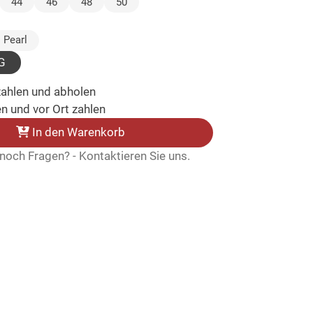
lt)
44
46
48
50
sgewählt)
Pearl
G
zahlen und abholen
n und vor Ort zahlen
In den Warenkorb
noch Fragen? - Kontaktieren Sie uns.