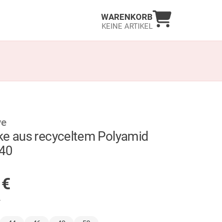
Warenkorb an
WARENKORB
KEINE ARTIKEL
ve
ke aus recyceltem Polyamid
40
GER
5
€
.