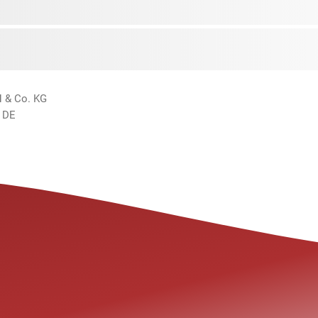
H & Co. KG
 DE