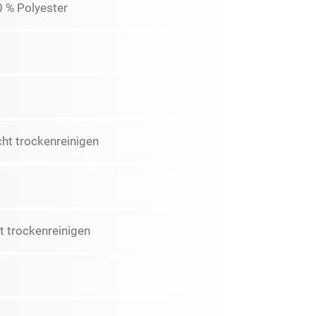
0 % Polyester
cht trockenreinigen
t trockenreinigen