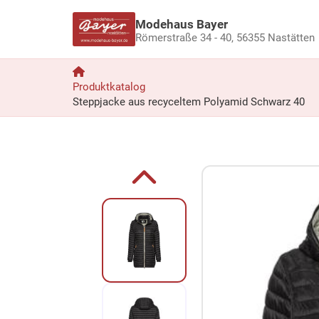
Modehaus Bayer
Römerstraße 34 - 40,
56355 Nastätten
Produktkatalog
Steppjacke aus recyceltem Polyamid Schwarz 40
Zum Produkt springen
Zur Produktbeschreibung springen