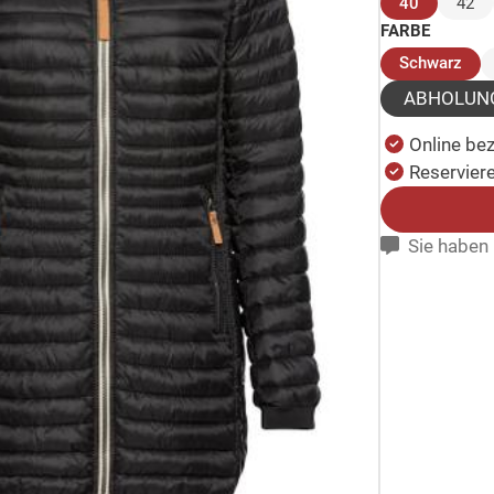
(ausgewäh
40
42
FARBE
(au
Schwarz
ABHOLUN
Online be
Reserviere
Sie haben 