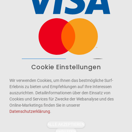
Cookie Einstellungen
Barrierefrei
Bereitgestellt von
WCAG-2.1-AA
Wir verwenden Cookies, um Ihnen das bestmögliche Surf-
Erlebnis zu bieten und Empfehlungen auf Ihre Interessen
auszurichten. Detailinformationen über den Einsatz von
Cookies und Services für Zwecke der Webanalyse und des
Online-Marketings finden Sie in unserer
Datenschutzerklärung
.
ALLE AKZEPTIEREN
ANPASSEN