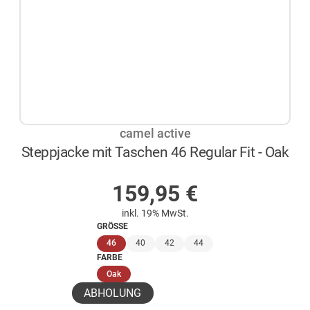
camel active
Steppjacke mit Taschen 46 Regular Fit - Oak
AUF LAGER
159,95
€
inkl. 19% MwSt.
GRÖSSE
(ausgewählt)
46
40
42
44
FARBE
(ausgewählt)
Oak
ABHOLUNG