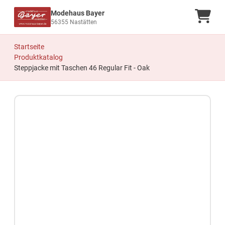
Modehaus Bayer
Ware
56355 Nastätten
Startseite
Produktkatalog
Steppjacke mit Taschen 46 Regular Fit - Oak
Zum Produkt springen
Zur Produktbeschreibung springen