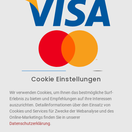
Cookie Einstellungen
Barrierefrei
Bereitgestellt von
WCAG-2.1-AA
Wir verwenden Cookies, um Ihnen das bestmögliche Surf-
Erlebnis zu bieten und Empfehlungen auf Ihre Interessen
auszurichten. Detailinformationen über den Einsatz von
Cookies und Services für Zwecke der Webanalyse und des
Online-Marketings finden Sie in unserer
Datenschutzerklärung
.