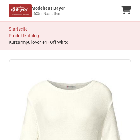
Modehaus Bayer
Ware
56355 Nastätten
Startseite
Produktkatalog
Kurzarmpullover 44 - Off White
Zum Produkt springen
Zur Produktbeschreibung springen