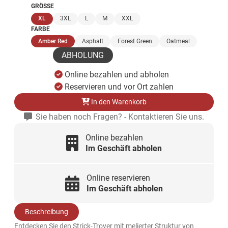
GRÖSSE
(ausgewählt)
XL
3XL
L
M
XXL
FARBE
(ausgewählt)
Amber Red
Asphalt
Forest Green
Oatmeal
ABHOLUNG
Online bezahlen und abholen
Reservieren und vor Ort zahlen
In den Warenkorb
Sie haben noch Fragen? - Kontaktieren Sie uns.
Online bezahlen
Im Geschäft abholen
Online reservieren
Im Geschäft abholen
Beschreibung
Entdecken Sie den Strick-Troyer mit melierter Struktur von