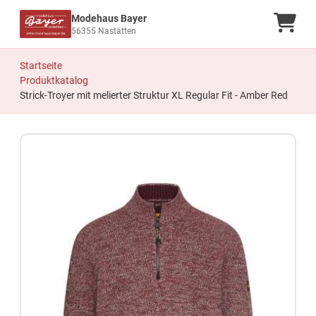
Modehaus Bayer
Ware
56355 Nastätten
Startseite
Produktkatalog
Strick-Troyer mit melierter Struktur XL Regular Fit - Amber Red
Zum Produkt springen
Zur Produktbeschreibung springen