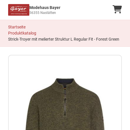
Modehaus Bayer
Ware
56355 Nastätten
Startseite
Produktkatalog
Strick-Troyer mit melierter Struktur L Regular Fit - Forest Green
Zum Produkt springen
Zur Produktbeschreibung springen