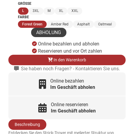
GRÖSSE
(ausgewählt)
L
3XL
M
XL
XXL
FARBE
(ausgewählt)
Forest Green
Amber Red
Asphalt
Oatmeal
ABHOLUNG
Online bezahlen und abholen
Reservieren und vor Ort zahlen
In den Warenkorb
Sie haben noch Fragen? - Kontaktieren Sie uns.
Online bezahlen
Im Geschäft abholen
Online reservieren
Im Geschäft abholen
Beschreibung
Entdecken Sie den Strick-Troyer mit melierter Struktur von