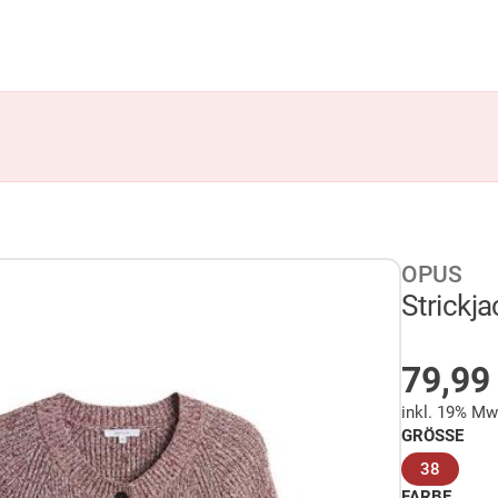
OPUS
Strickja
AUF 
79,9
inkl. 19% Mw
GRÖSSE
(ausge
38
FARBE