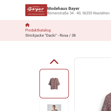
Modehaus Bayer
Römerstraße 34 - 40,
56355 Nastätten
Produktkatalog
Strickjacke "Dacki" - Rosa / 38
Zum Produkt springen
Zur Produktbeschreibung springen