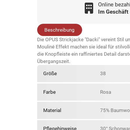
Online bezah
Im Geschäft
Beschreibung
Die OPUS Strickjacke "Dacki" vereint Stil 
Mouliné Effekt machen sie ideal für stilvo
die Knopfleiste ein raffiniertes Detail dar
Übergangszeit.
Größe
38
Farbe
Rosa
Material
75% Baumwoll
Pflegehinweise
30° Schonwasc