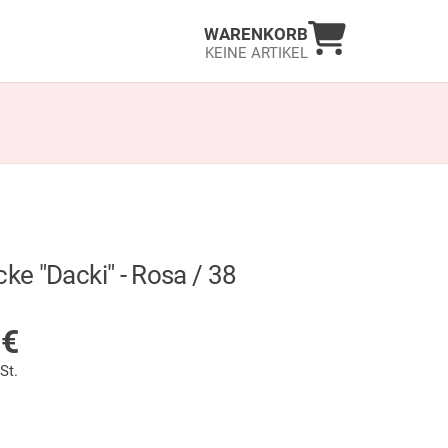
Warenkorb an
WARENKORB
KEINE ARTIKEL
cke "Dacki" - Rosa / 38
LAGER
9
€
St.
wählt)