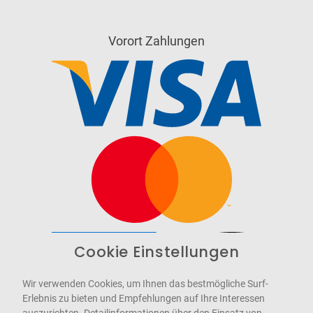
Vorort Zahlungen
Cookie Einstellungen
Barrierefrei
Bereitgestellt von
WCAG-2.1-AA
Wir verwenden Cookies, um Ihnen das bestmögliche Surf-
Erlebnis zu bieten und Empfehlungen auf Ihre Interessen
auszurichten. Detailinformationen über den Einsatz von