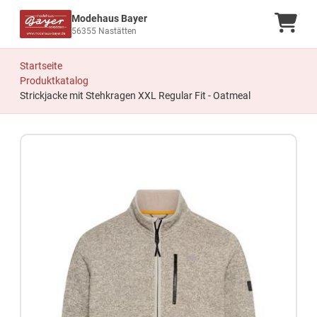
Modehaus Bayer
Ware
56355 Nastätten
Startseite
Produktkatalog
Strickjacke mit Stehkragen XXL Regular Fit - Oatmeal
Zum Produkt springen
Zur Produktbeschreibung springen