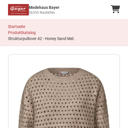
Modehaus Bayer
Ware
56355 Nastätten
Startseite
Produktkatalog
Strukturpullover 42 - Honey Sand Mel.
Zum Produkt springen
Zur Produktbeschreibung springen