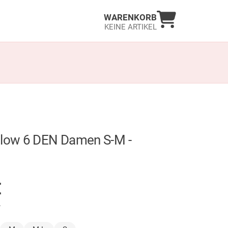
Warenkorb an
WARENKORB
KEINE ARTIKEL
Glow 6 DEN Damen S-M -
GER
€
.