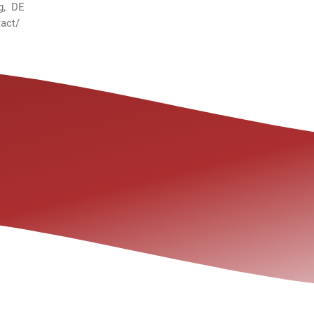
g, DE
act/