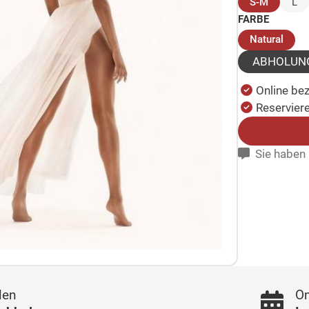
(ausgew
S-M
L
FARBE
(ausg
Natural
ABHOLUN
Online be
Reserviere
Sie haben 
len
On