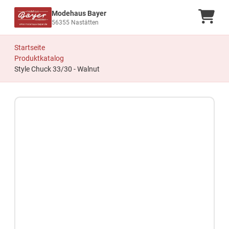
Modehaus Bayer
Ware
56355 Nastätten
Startseite
Produktkatalog
Style Chuck 33/30 - Walnut
Zum Produkt springen
Zur Produktbeschreibung springen