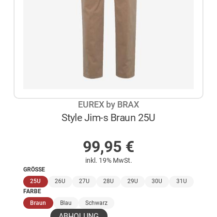
EUREX by BRAX
Style Jim-s Braun 25U
AUF LAGER
99,95
€
inkl. 19% MwSt.
GRÖSSE
(ausgewählt)
25U
26U
27U
28U
29U
30U
31U
FARBE
(ausgewählt)
Braun
Blau
Schwarz
ABHOLUNG