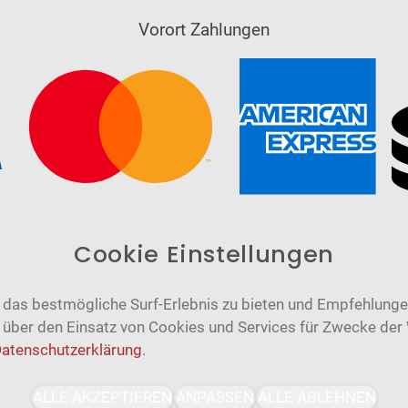
Vorort Zahlungen
Cookie Einstellungen
das bestmögliche Surf-Erlebnis zu bieten und Empfehlungen
n über den Einsatz von Cookies und Services für Zwecke der
atenschutzerklärung
.
Barrierefrei
Bereitgestellt von
ALLE AKZEPTIEREN
ANPASSEN
ALLE ABLEHNEN
WCAG-2.1-AA