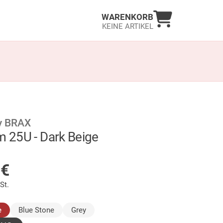
Warenkorb an
WARENKORB
KEINE ARTIKEL
y BRAX
im 25U - Dark Beige
LAGER
5
€
St.
(ausgewählt)
e
Blue Stone
Grey