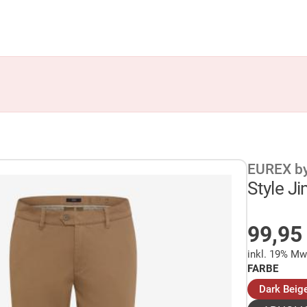
EUREX b
Style J
AUF 
99,9
inkl. 19% Mw
FARBE
Dark Beig