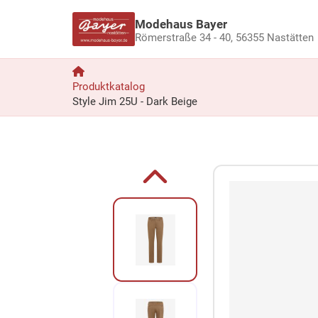
Modehaus Bayer
Römerstraße 34 - 40,
56355 Nastätten
Produktkatalog
Style Jim 25U - Dark Beige
Zum Produkt springen
Zur Produktbeschreibung springen