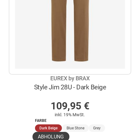
EUREX by BRAX
Style Jim 28U - Dark Beige
AUF LAGER
109,95
€
inkl. 19% MwSt.
FARBE
(ausgewählt)
Dark Beige
Blue Stone
Grey
ABHOLUNG