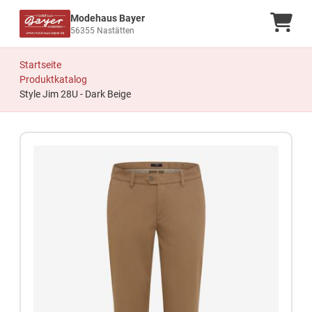
Modehaus Bayer
Ware
56355 Nastätten
Startseite
Produktkatalog
Style Jim 28U - Dark Beige
Zum Produkt springen
Zur Produktbeschreibung springen