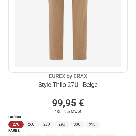
EUREX by BRAX
Style Thilo 27U - Beige
AUF LAGER
99,95
€
inkl. 19% MwSt.
GRÖSSE
(ausgewählt)
27U
26U
28U
29U
30U
31U
FARBE