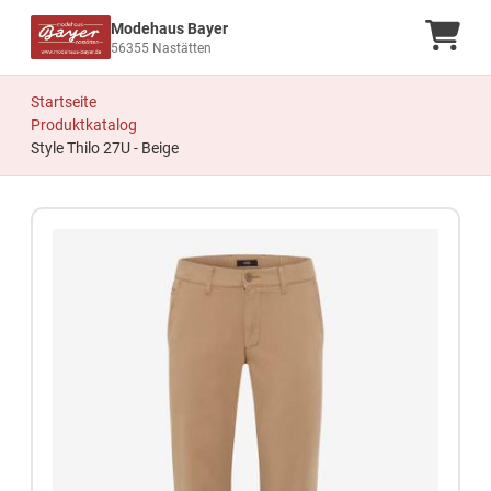
Modehaus Bayer
Ware
56355 Nastätten
Startseite
Produktkatalog
Style Thilo 27U - Beige
Zum Produkt springen
Zur Produktbeschreibung springen