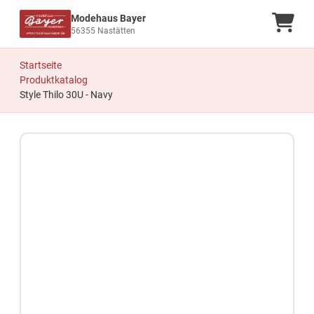
Modehaus Bayer
Ware
56355 Nastätten
Startseite
Produktkatalog
Style Thilo 30U - Navy
Zum Produkt springen
Zur Produktbeschreibung springen