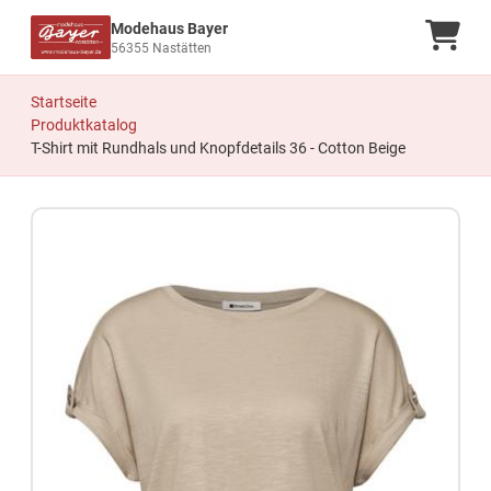
Modehaus Bayer
Ware
56355 Nastätten
Startseite
Produktkatalog
T-Shirt mit Rundhals und Knopfdetails 36 - Cotton Beige
Zum Produkt springen
Zur Produktbeschreibung springen