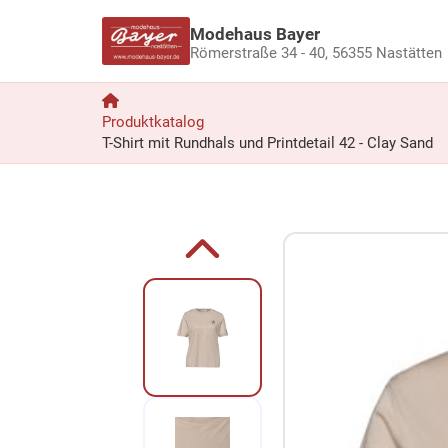
Modehaus Bayer
Römerstraße 34 - 40,
56355 Nastätten
Produktkatalog
T-Shirt mit Rundhals und Printdetail 42 - Clay Sand
Zum Produkt springen
Zur Produktbeschreibung springen