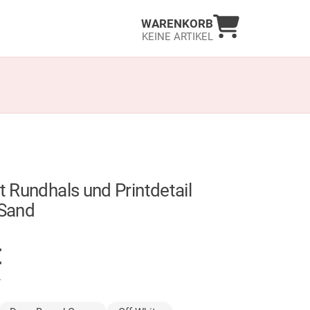
Warenkorb an
WARENKORB
KEINE ARTIKEL
it Rundhals und Printdetail
 Sand
GER
€
.