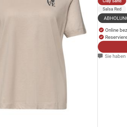
(a
Clay Sand
Salsa Red
ABHOLUN
Online be
Reserviere
Sie haben 