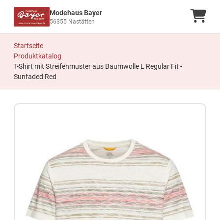
Modehaus Bayer
Ware
56355 Nastätten
Startseite
Produktkatalog
T-Shirt mit Streifenmuster aus Baumwolle L Regular Fit -
Sunfaded Red
Zum Produkt springen
Zur Produktbeschreibung springen