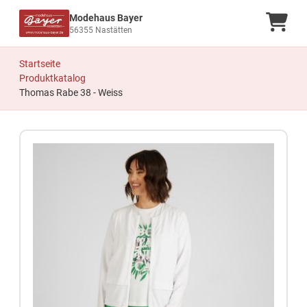
Modehaus Bayer
Ware
56355 Nastätten
Startseite
Produktkatalog
Thomas Rabe 38 - Weiss
Zum Produkt springen
Zur Produktbeschreibung springen