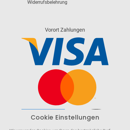
Widerrufsbelehrung
Vorort Zahlungen
Cookie Einstellungen
Barrierefrei
Bereitgestellt von
WCAG-2.1-AA