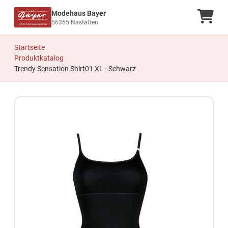
Modehaus Bayer
Ware
56355 Nastätten
Startseite
Produktkatalog
Trendy Sensation Shirt01 XL - Schwarz
Zum Produkt springen
Zur Produktbeschreibung springen