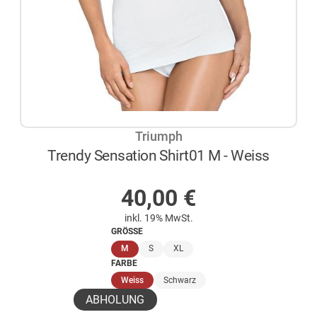
Triumph
Trendy Sensation Shirt01 M - Weiss
AUF LAGER
40,00
€
inkl. 19% MwSt.
GRÖSSE
(ausgewählt)
M
S
XL
FARBE
(ausgewählt)
Weiss
Schwarz
ABHOLUNG