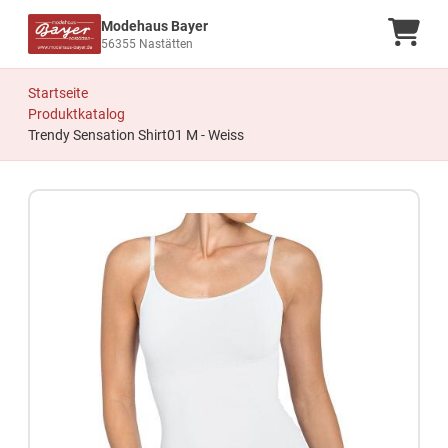
Modehaus Bayer
Ware
56355 Nastätten
Startseite
Produktkatalog
Trendy Sensation Shirt01 M - Weiss
Zum Produkt springen
Zur Produktbeschreibung springen