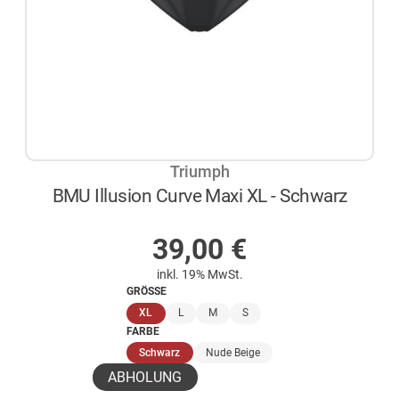
Triumph
BMU Illusion Curve Maxi XL - Schwarz
AUF LAGER
39,00
€
inkl. 19% MwSt.
GRÖSSE
(ausgewählt)
XL
L
M
S
FARBE
(ausgewählt)
Schwarz
Nude Beige
ABHOLUNG