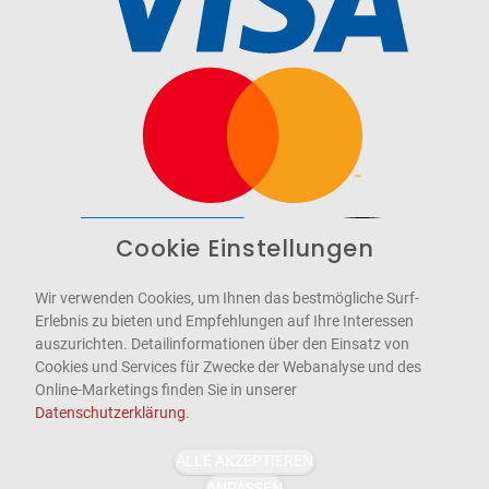
Cookie Einstellungen
Barrierefrei
Bereitgestellt von
WCAG-2.1-AA
Wir verwenden Cookies, um Ihnen das bestmögliche Surf-
Erlebnis zu bieten und Empfehlungen auf Ihre Interessen
auszurichten. Detailinformationen über den Einsatz von
Cookies und Services für Zwecke der Webanalyse und des
Online-Marketings finden Sie in unserer
Datenschutzerklärung
.
ALLE AKZEPTIEREN
ANPASSEN