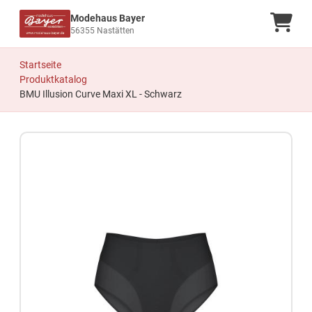
Modehaus Bayer
Ware
56355 Nastätten
Startseite
Produktkatalog
BMU Illusion Curve Maxi XL - Schwarz
Zum Produkt springen
Zur Produktbeschreibung springen