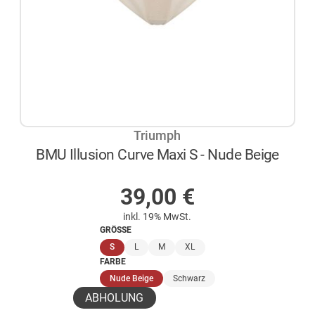
Triumph
BMU Illusion Curve Maxi S - Nude Beige
AUF LAGER
39,00
€
inkl. 19% MwSt.
GRÖSSE
(ausgewählt)
S
L
M
XL
FARBE
(ausgewählt)
Nude Beige
Schwarz
ABHOLUNG