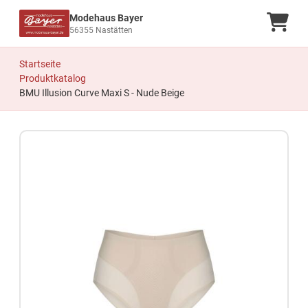
Modehaus Bayer
Ware
56355 Nastätten
Startseite
Produktkatalog
BMU Illusion Curve Maxi S - Nude Beige
Zum Produkt springen
Zur Produktbeschreibung springen