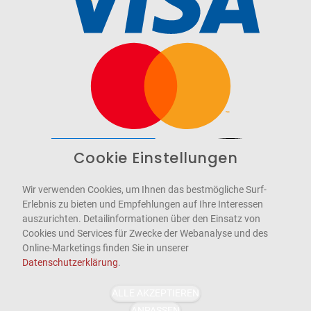
Cookie Einstellungen
Barrierefrei
Bereitgestellt von
WCAG-2.1-AA
Wir verwenden Cookies, um Ihnen das bestmögliche Surf-
Erlebnis zu bieten und Empfehlungen auf Ihre Interessen
auszurichten. Detailinformationen über den Einsatz von
Cookies und Services für Zwecke der Webanalyse und des
Online-Marketings finden Sie in unserer
Datenschutzerklärung
.
ALLE AKZEPTIEREN
ANPASSEN