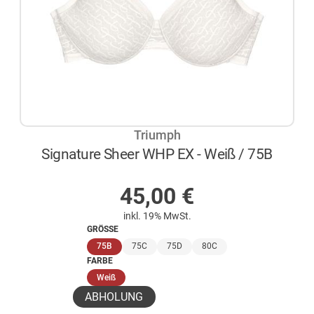
Triumph
Signature Sheer WHP EX - Weiß / 75B
AUF LAGER
45,00
€
inkl. 19% MwSt.
GRÖSSE
(ausgewählt)
75B
75C
75D
80C
FARBE
(ausgewählt)
Weiß
ABHOLUNG