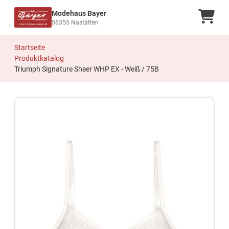
Modehaus Bayer
Ware
56355 Nastätten
Startseite
Produktkatalog
Triumph Signature Sheer WHP EX - Weiß / 75B
Zum Produkt springen
Zur Produktbeschreibung springen