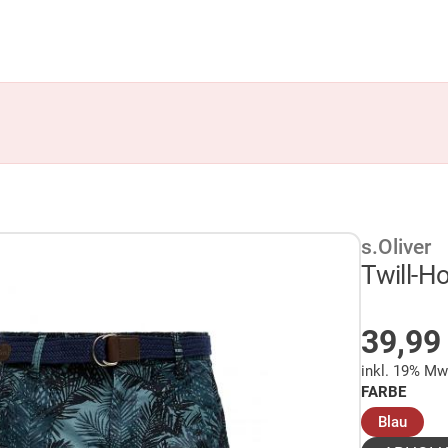
s.Oliver
Twill-Ho
AUF 
39,9
inkl. 19% Mw
FARBE
(ausg
Blau