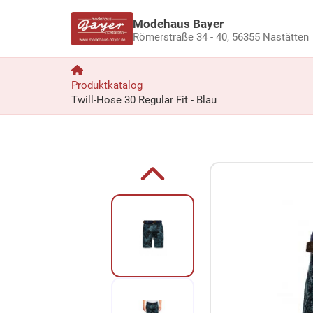
Modehaus Bayer
Römerstraße 34 - 40,
56355 Nastätten
Produktkatalog
Twill-Hose 30 Regular Fit - Blau
Zum Produkt springen
Zur Produktbeschreibung springen