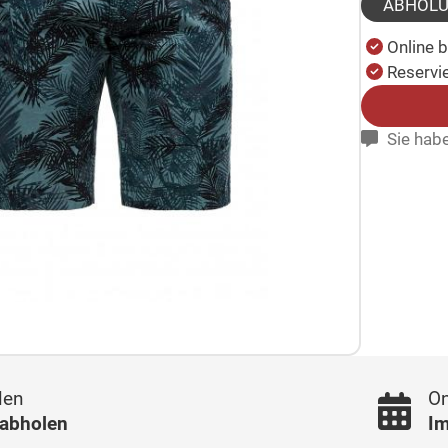
ABHOL
Online 
Reservie
Sie habe
len
On
 abholen
Im