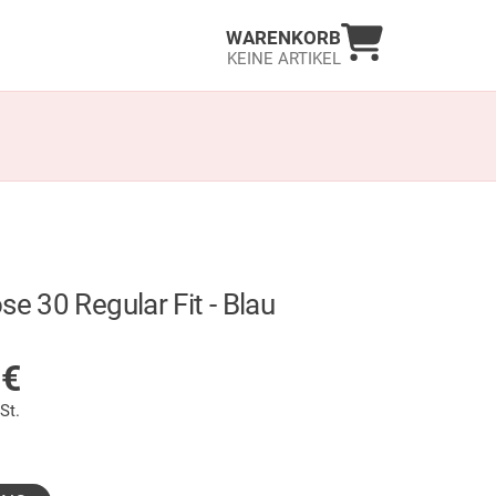
Warenkorb an
WARENKORB
KEINE ARTIKEL
se 30 Regular Fit - Blau
LAGER
9
€
St.
ewählt)