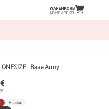
Warenkorb an
WARENKORB
KEINE ARTIKEL
 ONESIZE - Base Army
LAGER
9
€
St.
(ausgewählt)
y
Hessian