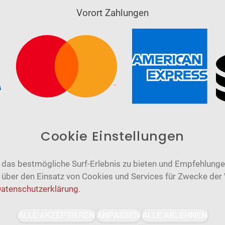
Vorort Zahlungen
Cookie Einstellungen
das bestmögliche Surf-Erlebnis zu bieten und Empfehlungen
n über den Einsatz von Cookies und Services für Zwecke der
atenschutzerklärung
.
Barrierefrei
Bereitgestellt von
ALLE AKZEPTIEREN
ANPASSEN
ALLE ABLEHNEN
WCAG-2.1-AA