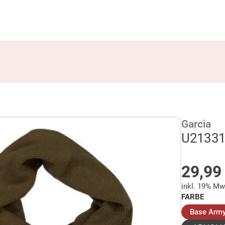
Garcia
U21331
AUF 
29,9
inkl. 19% Mw
FARBE
Base Arm