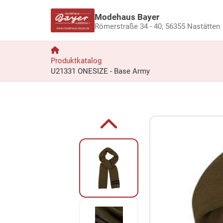
Modehaus Bayer
Römerstraße 34 - 40,
56355 Nastätten
Produktkatalog
U21331 ONESIZE - Base Army
Zum Produkt springen
Zur Produktbeschreibung springen