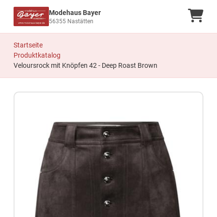
Modehaus Bayer
Ware
56355 Nastätten
Startseite
Produktkatalog
Veloursrock mit Knöpfen 42 - Deep Roast Brown
Zum Produkt springen
Zur Produktbeschreibung springen