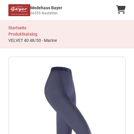
Modehaus Bayer
Ware
56355 Nastätten
Startseite
Produktkatalog
VELVET 40 48/50 - Marine
Zum Produkt springen
Zur Produktbeschreibung springen