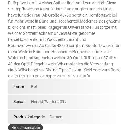
Fußspitze ist mit weicher Spitzenflachnaht verarbeitet. Diese
Strumpfhose von KUNERT ist alltagstauglich und ein Must-
have für jede Frau. Ab Größe 48/50 sorgt ein Komfortzwickel
für mehr Weite in Bund und Höschenteil.Modernes DesignSemi-
blickdicht, mattTolles TragegefühlUnverstärkte Fußspitze mit
weicher SpitzenflachnahtUnverstärkte, geformte
FerseHöschenteil mit Wäscheflachnaht und
BaumwollzwickelAb Größe 48/50 sorgt ein Komfortzwickel für
mehr Weite in Bund und HöschenteilBequemer, druckfreier
WohlfühlbundAngenehm weiche 3D-Qualität51 den / 57 dtex
40 den OptikPflegehinweis: Wir empfehlen die Verwendung
eines Wäschenetzes.Styling-Tipp: Ob zum Kleid oder zum Rock,
die VELVET 40 passt super zum Freizeit-Outfit.
Farbe
Rot
Saison
Herbst/Winter 2017
Produktkategorie
Damen
Herstellerangaben