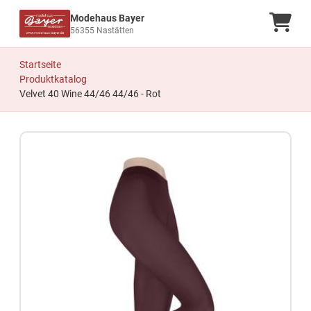
Modehaus Bayer
Ware
56355 Nastätten
Startseite
Produktkatalog
Velvet 40 Wine 44/46 44/46 - Rot
Zum Produkt springen
Zur Produktbeschreibung springen