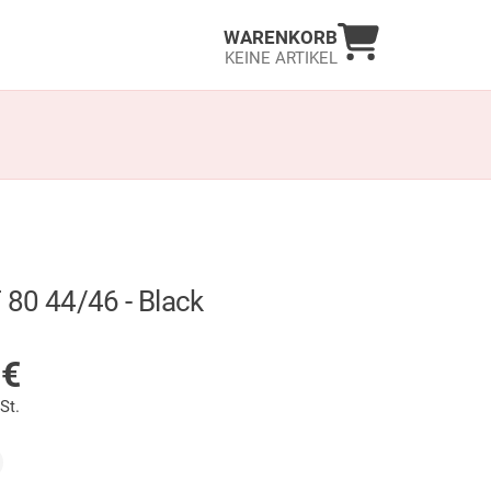
Warenkorb an
WARENKORB
KEINE ARTIKEL
80 44/46 - Black
LAGER
0
€
St.
ählt)