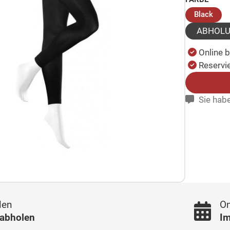
(aus
Black
ABHOL
Online 
Reservie
Sie habe
len
On
 abholen
Im