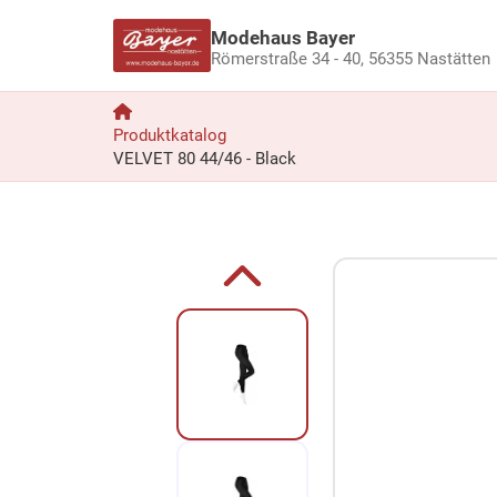
Modehaus Bayer
Römerstraße 34 - 40,
56355 Nastätten
Produktkatalog
VELVET 80 44/46 - Black
Zum Produkt springen
Zur Produktbeschreibung springen