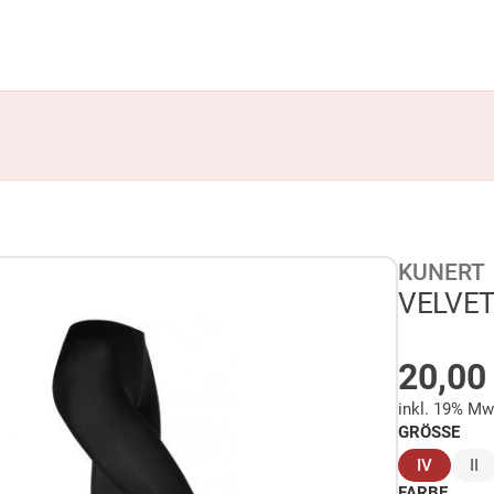
KUNERT
VELVET 
AUF 
20,0
inkl. 19% Mw
GRÖSSE
(ausgew
IV
II
FARBE