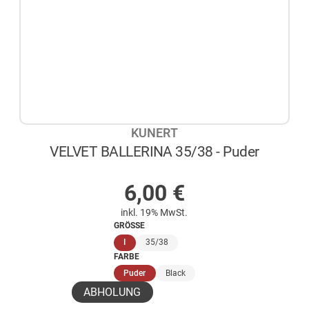
KUNERT
VELVET BALLERINA 35/38 - Puder
AUF LAGER
6,00
€
inkl. 19% MwSt.
GRÖSSE
(ausgewählt)
I
35/38
FARBE
(ausgewählt)
Puder
Black
ABHOLUNG