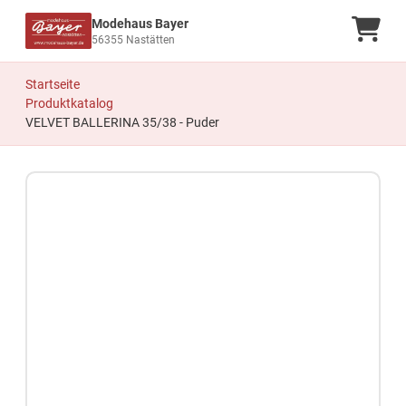
Modehaus Bayer
Ware
56355 Nastätten
Startseite
Produktkatalog
VELVET BALLERINA 35/38 - Puder
Zum Produkt springen
Zur Produktbeschreibung springen